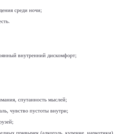
дения среди ночи;
есть.
оянный внутренний дискомфорт;
имания, спутанность мыслей;
аль, чувство пустоты внутри;
рузей;
редных привычек (алкоголь, курение, наркотики).