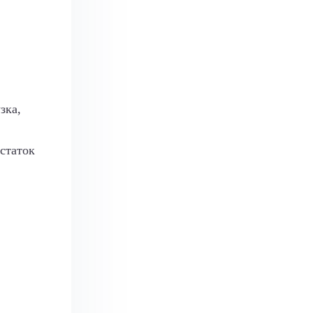
зка,
статок