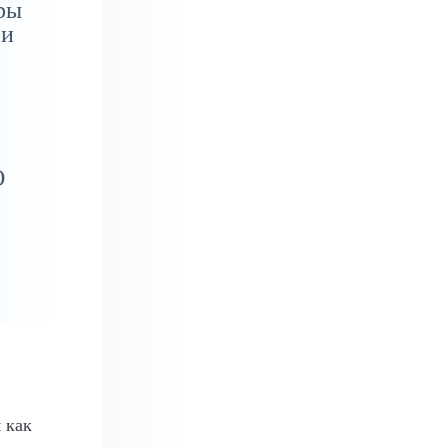
ры
 и
О
 как