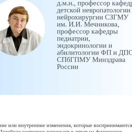
д.м.н., профессор кафед
детской невропатологии
нейрохирургии СЗГМУ
им. И.И. Мечникова,
профессор кафедры
педиатрии,
эндокринологии и
абилитологии ФП и ДП
СПбГПМУ Минздрава
России
шние или внутренние изменения, которые воспринимаются
Подобное состояние возникает в ответ на физическое,