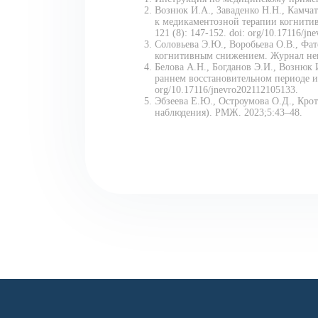
Вознюк И.А., Заваденко Н.Н., Камчат
к медикаментозной терапии когнитив
121 (8): 147-152. doi: org/10.17116/jn
Соловьева Э.Ю., Воробьева О.В., Фа
когнитивным снижением. Журнал невро
Белова А.Н., Богданов Э.И., Вознюк
раннем восстановительном периоде иш
org/10.17116/jnevro202112105133.
Эбзеева Е.Ю., Остроумова О.Д., Кро
наблюдения). РМЖ. 2023;5:43–48.