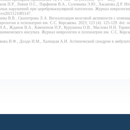
нов П.Р., Левин О.С., Парфенов В.А., Соловьева Э.Ю., Хасанова Д.Р. Ит
ных нарушений при цереброваскулярной патологии. Журнал неврологии и
evro2021121081147.
теева В.В., Скипетрова Л.А. Визуализация мозговой активности с помо
логии и психиатрии им. С.С. Корсакова. 2023; 123 (4): 125-129. doi: or
 И.А., Жданов В.А., Камчатнов П.Р., Курушина О.В., Маслова Н.Н. Тера
емического инсульта. Журнал неврологии и психиатрии им. С.С. Корсакова
ткова И.Ф., Долдо Н.М., Халецкая А.И. Астенический синдром в амбулат