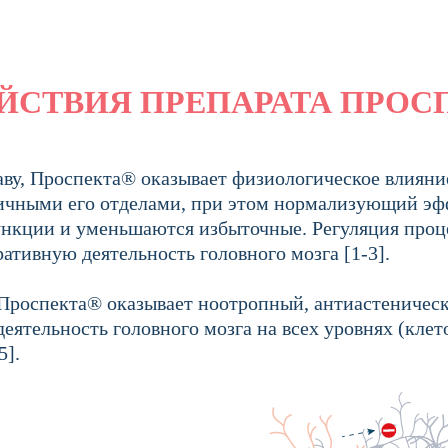
ЙСТВИЯ ПРЕПАРАТА ПРОС
ву, Проспекта® оказывает физиологическое влияние
ичными его отделами, при этом нормализующий эфф
нкции и уменьшаются избыточные. Регуляция проце
тивную деятельность головного мозга [1-3].
Проспекта® оказывает ноотропный, антиастеничес
деятельность головного мозга на всех уровнях (кле
5].