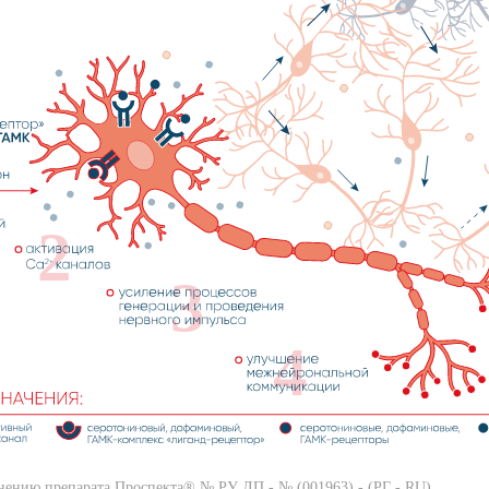
2
3
4
ению препарата Проспекта® № РУ ЛП - № (001963) - (РГ - RU).