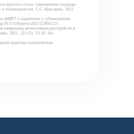
оги круглого стола: современные подходы
 психиатрии им. С.С. Корсакова. 2021;
щью фМРТ у пациентки с субъективным
g/10.17116/jnevro2023123041125.
пия умеренных когнитивных расстройств в
. 2021; 121 (5): 33-39. doi:
орной практике (клинические