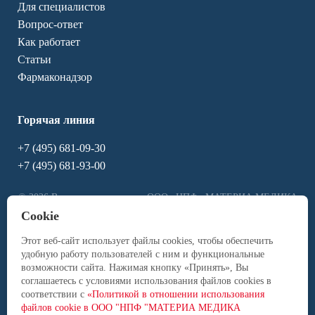
Для специалистов
Вопрос-ответ
Как работает
Статьи
Фармаконадзор
Горячая линия
+7 (495) 681-09-30
+7 (495) 681-93-00
© 2026 Все права защищены. ООО «НПФ «МАТЕРИА МЕДИКА
ХОЛДИНГ» 127473, Москва, 3-й Самотечный пер., д. 9, +7 (495)
Cookie
684-43-33
Этот веб-сайт использует файлы cookies, чтобы обеспечить
удобную работу пользователей с ним и функциональные
возможности сайта. Нажимая кнопку «Принять», Вы
соглашаетесь с условиями использования файлов cookies в
Условия использования
соответствии c
«Политикой в отношении использования
Политика обработки персональных данных
файлов cookie в ООО "НПФ "МАТЕРИА МЕДИКА
Фармаконадзор